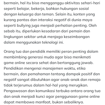
bermain, hal itu bisa mengganggu aktivitas sehari-hari
seperti belajar, bekerja, bahkan hubungan sosial
dengan keluarga dan teman. Selain itu, konten yang
kurang pantas dan interaksi negatif di dunia maya
seperti bullying juga menjadi perhatian penting. Oleh
sebab itu, diperlukan kesadaran dari pemain dan
lingkungan sekitar untuk menjaga keseimbangan
dalam menggunakan teknologi ini.
Orang tua dan pendidik memiliki peran penting dalam
membimbing generasi muda agar bisa menikmati
game online secara sehat dan bertanggung jawab.
Pendidikan mengenai manajemen waktu, etika
bermain, dan pemahaman tentang dampak positif dan
negatif sangat dibutuhkan agar anak-anak dan remaja
tidak terjerumus dalam hal-hal yang merugikan.
Pengawasan dan komunikasi terbuka antara orang tua
dan anak menjadi kunci agar penggunaan game online
dapat membawa manfaat, bukan sebaliknya.