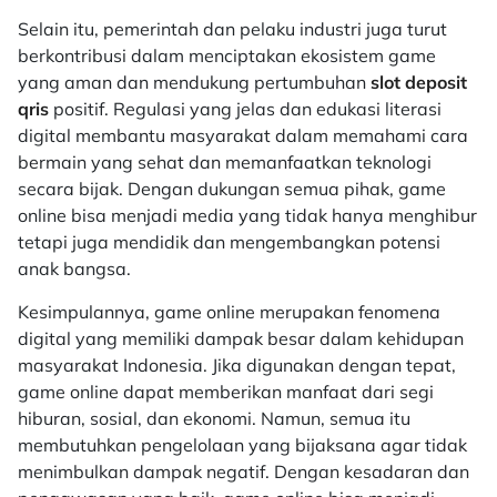
Selain itu, pemerintah dan pelaku industri juga turut
berkontribusi dalam menciptakan ekosistem game
yang aman dan mendukung pertumbuhan
slot deposit
qris
positif. Regulasi yang jelas dan edukasi literasi
digital membantu masyarakat dalam memahami cara
bermain yang sehat dan memanfaatkan teknologi
secara bijak. Dengan dukungan semua pihak, game
online bisa menjadi media yang tidak hanya menghibur
tetapi juga mendidik dan mengembangkan potensi
anak bangsa.
Kesimpulannya, game online merupakan fenomena
digital yang memiliki dampak besar dalam kehidupan
masyarakat Indonesia. Jika digunakan dengan tepat,
game online dapat memberikan manfaat dari segi
hiburan, sosial, dan ekonomi. Namun, semua itu
membutuhkan pengelolaan yang bijaksana agar tidak
menimbulkan dampak negatif. Dengan kesadaran dan