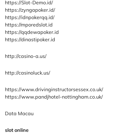
https://Slot-Demo.id/
https://zyngapoker.id/
https://idnpokerqq.id/
https://mporedslot.id
https://qqdewapoker.id
https://dinastipoker.id
http://casino-a.us/
http://casinoluck.us/
https://www.drivinginstructorsessex.co.uk/
https://www.pandjhotel-nottingham.co.uk/
Data Macau
slot online