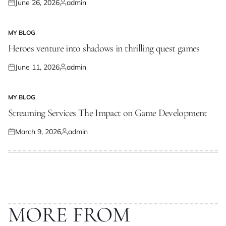
June 26, 2026
admin
Posted
Posted
on
by
MY BLOG
POSTED
IN
Heroes venture into shadows in thrilling quest games
June 11, 2026
admin
Posted
Posted
on
by
MY BLOG
POSTED
IN
Streaming Services The Impact on Game Development
March 9, 2026
admin
Posted
Posted
on
by
MORE FROM