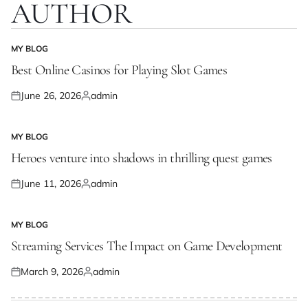
AUTHOR
MY BLOG
POSTED
IN
Best Online Casinos for Playing Slot Games
June 26, 2026
admin
Posted
Posted
on
by
MY BLOG
POSTED
IN
Heroes venture into shadows in thrilling quest games
June 11, 2026
admin
Posted
Posted
on
by
MY BLOG
POSTED
IN
Streaming Services The Impact on Game Development
March 9, 2026
admin
Posted
Posted
on
by