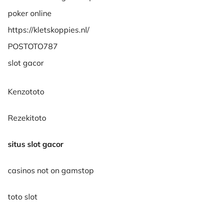
poker online
https://kletskoppies.nl/
POSTOTO787
slot gacor
Kenzototo
Rezekitoto
situs slot gacor
casinos not on gamstop
toto slot