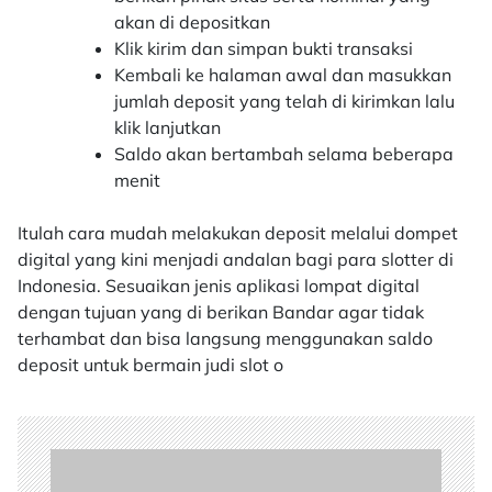
akan di depositkan
Klik kirim dan simpan bukti transaksi
Kembali ke halaman awal dan masukkan
jumlah deposit yang telah di kirimkan lalu
klik lanjutkan
Saldo akan bertambah selama beberapa
menit
Itulah cara mudah melakukan deposit melalui dompet
digital yang kini menjadi andalan bagi para slotter di
Indonesia. Sesuaikan jenis aplikasi lompat digital
dengan tujuan yang di berikan Bandar agar tidak
terhambat dan bisa langsung menggunakan saldo
deposit untuk bermain judi slot o