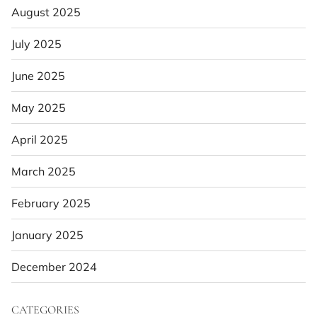
August 2025
July 2025
June 2025
May 2025
April 2025
March 2025
February 2025
January 2025
December 2024
CATEGORIES