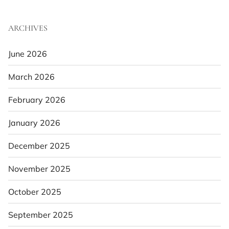
ARCHIVES
June 2026
March 2026
February 2026
January 2026
December 2025
November 2025
October 2025
September 2025