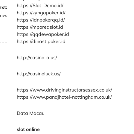
https://Slot-Demo.id/
xt:
https://zyngapoker.id/
mes
https://idnpokerqq.id/
https://mporedslot.id
https://qqdewapoker.id
https://dinastipoker.id
http://casino-a.us/
http://casinoluck.us/
https://www.drivinginstructorsessex.co.uk/
https://www.pandjhotel-nottingham.co.uk/
Data Macau
slot online