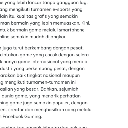
 yang lebih lancar tanpa gangguan lag.
yang mengikuti turnamen e-sports yang
ain itu, kualitas grafis yang semakin
man bermain yang lebih memuaskan. Kini,
 untuk bermain game melalui smartphone
line semakin mudah dijangkau.
ia juga turut berkembang dengan pesat.
iptakan game yang cocok dengan selera
ak hanya game internasional yang merajai
industri yang berkembang pesat, dengan
arakan baik tingkat nasional maupun
ang mengikuti turnamen-turnamen ini
asilan yang besar. Bahkan, sejumlah
di dunia game, yang menarik perhatian
aming game juga semakin populer, dengan
nt creator dan menghasilkan uang melalui
an Facebook Gaming.
memberikan banyak hiburan dan peluang