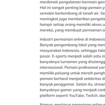
menikmati pengalaman bermain game
Hal ini sangat penting bagi pemain 
semakin berkembang di tanah air. Sel
meningkat juga memberikan pengala
hampir setiap orang memiliki akses
mereka, yang membuat permainan on
Industri permainan online di Indones
Banyak pengembang lokal yang menc
masyarakat Indonesia, sehingga tid
pasar. E-sports menjadi salah satu 
banyaknya turnamen yang diselengg
internasional. Pemain profesional y
memiliki peluang untuk meraih pengh
pemain berhasil menjadi selebritas 
banyak penggemar. Selain itu, stre
banyaknya gamer yang menjadi conte
platform seperti YouTube, Twitch, d
Namun, meskipun permainan online 