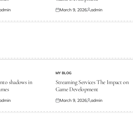
admin
March 9, 2026
admin
sted
Posted
Posted
on
by
MY BLOG
POSTED
IN
into shadows in
Streaming Services The Impact on
games
Game Development
admin
March 9, 2026
admin
sted
Posted
Posted
on
by