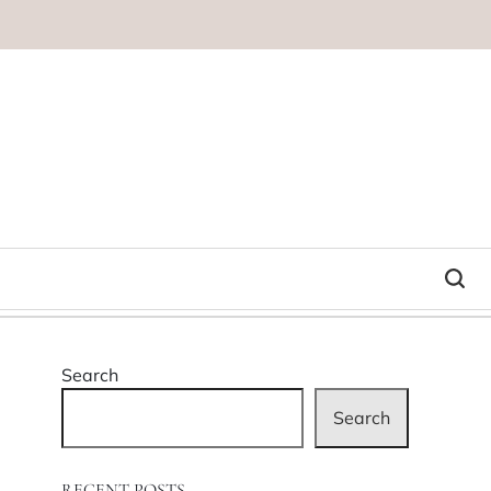
Search
Search
RECENT POSTS