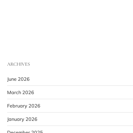
ARCHIVES
June 2026
March 2026
February 2026
January 2026
December 2025