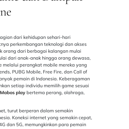
ine
bagian dari kehidupan sehari-hari
tnya perkembangan teknologi dan akses
k orang dari berbagai kalangan mulai
Mulai dari anak-anak hingga orang dewasa,
 melalui perangkat mobile mereka yang
gends
,
PUBG Mobile
,
Free Fire
, dan
Call of
banyak pemain di Indonesia. Keberagaman
kan setiap individu memilih game sesuai
Mabos play
bertema perang, olahraga,
net, turut berperan dalam semakin
esia. Koneksi internet yang semakin cepat,
 4G dan 5G, memungkinkan para pemain