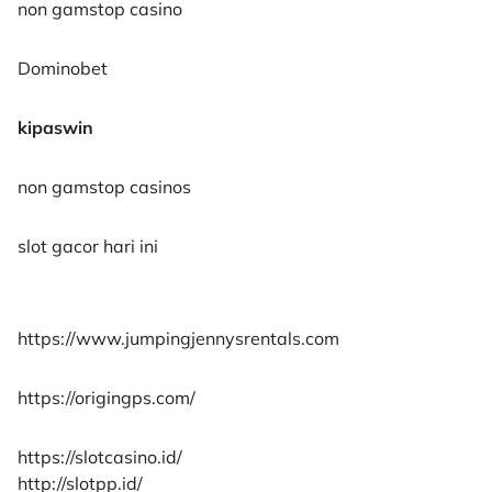
non gamstop casino
Dominobet
kipaswin
non gamstop casinos
slot gacor hari ini
https://www.jumpingjennysrentals.com
https://origingps.com/
https://slotcasino.id/
http://slotpp.id/