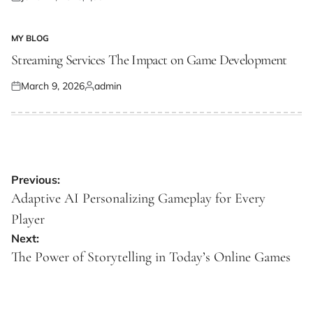
Posted
Posted
on
by
MY BLOG
POSTED
IN
Streaming Services The Impact on Game Development
March 9, 2026
admin
Posted
Posted
on
by
Post
Previous:
navigation
Adaptive AI Personalizing Gameplay for Every
Player
Next:
The Power of Storytelling in Today’s Online Games