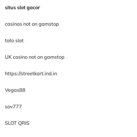
situs slot gacor
casinos not on gamstop
toto slot
UK casino not on gamstop
https://streetkart.ind.in
Vegas88
sov777
SLOT QRIS