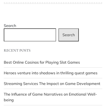
Search
Search
RECENT POSTS
Best Online Casinos for Playing Slot Games
Heroes venture into shadows in thrilling quest games
Streaming Services The Impact on Game Development
The Influence of Game Narratives on Emotional Well-
being