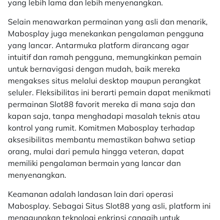
yang lebih lama dan lebih menyenangkan.
Selain menawarkan permainan yang asli dan menarik,
Mabosplay juga menekankan pengalaman pengguna
yang lancar. Antarmuka platform dirancang agar
intuitif dan ramah pengguna, memungkinkan pemain
untuk bernavigasi dengan mudah, baik mereka
mengakses situs melalui desktop maupun perangkat
seluler. Fleksibilitas ini berarti pemain dapat menikmati
permainan Slot88 favorit mereka di mana saja dan
kapan saja, tanpa menghadapi masalah teknis atau
kontrol yang rumit. Komitmen Mabosplay terhadap
aksesibilitas membantu memastikan bahwa setiap
orang, mulai dari pemula hingga veteran, dapat
memiliki pengalaman bermain yang lancar dan
menyenangkan.
Keamanan adalah landasan lain dari operasi
Mabosplay. Sebagai Situs Slot88 yang asli, platform ini
menggunakan teknologi enkripsi canggih untuk