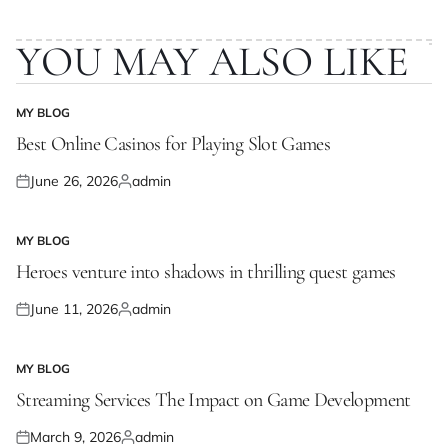
YOU MAY ALSO LIKE
MY BLOG
POSTED
IN
Best Online Casinos for Playing Slot Games
June 26, 2026
admin
Posted
Posted
on
by
MY BLOG
POSTED
IN
Heroes venture into shadows in thrilling quest games
June 11, 2026
admin
Posted
Posted
on
by
MY BLOG
POSTED
IN
Streaming Services The Impact on Game Development
March 9, 2026
admin
Posted
Posted