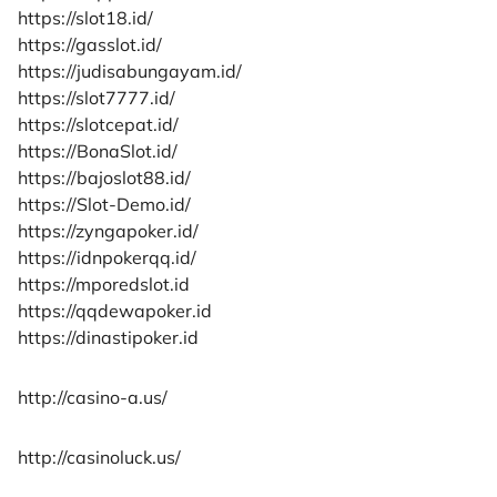
https://slot18.id/
https://gasslot.id/
https://judisabungayam.id/
https://slot7777.id/
https://slotcepat.id/
https://BonaSlot.id/
https://bajoslot88.id/
https://Slot-Demo.id/
https://zyngapoker.id/
https://idnpokerqq.id/
https://mporedslot.id
https://qqdewapoker.id
https://dinastipoker.id
http://casino-a.us/
http://casinoluck.us/