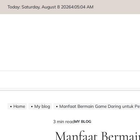
Skip
Today: Saturday, August 8 2026
4
:
05
:
05
AM
to
content
Home
My blog
Manfaat Bermain Game Daring untuk Pe
3 min read
MY BLOG
Estimated
POSTED
IN
Manfaat Bermai
read
time