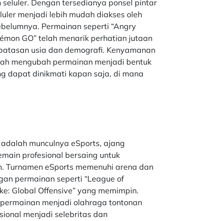
seluler. Dengan tersedianya ponsel pintar
luler menjadi lebih mudah diakses oleh
ebelumnya. Permainan seperti “Angry
kémon GO” telah menarik perhatian jutaan
 batasan usia dan demografi. Kenyamanan
telah mengubah permainan menjadi bentuk
 dapat dinikmati kapan saja, di mana
 adalah munculnya eSports, ajang
main profesional bersaing untuk
. Turnamen eSports memenuhi arena dan
gan permainan seperti “League of
ike: Global Offensive” yang memimpin.
 permainan menjadi olahraga tontonan
ional menjadi selebritas dan