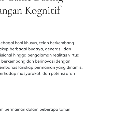
ngan Kognitif
ebagai hobi khusus, telah berkembang
akup berbagai budaya, generasi, dan
sional hingga pengalaman realitas virtual
s berkembang dan berinovasi dengan
 membahas lanskap permainan yang dinamis,
 terhadap masyarakat, dan potensi arah
alam permainan dalam beberapa tahun