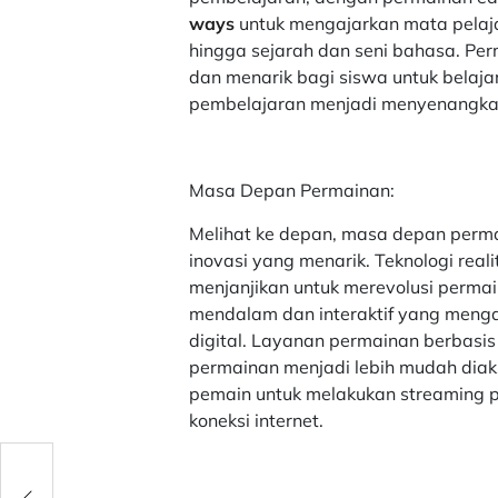
ways
untuk mengajarkan mata pelaja
hingga sejarah dan seni bahasa. Per
dan menarik bagi siswa untuk bela
pembelajaran menjadi menyenangka
Masa Depan Permainan:
Melihat ke depan, masa depan perm
inovasi yang menarik. Teknologi reali
menjanjikan untuk merevolusi perm
mendalam dan interaktif yang menga
digital. Layanan permainan berbasi
permainan menjadi lebih mudah diak
pemain untuk melakukan streaming 
koneksi internet.