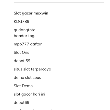
Slot gacor maxwin
KDG789
gudangtoto
bandar togel
mpo777 daftar
Slot Qris
depot 69
situs slot terpercaya
demo slot zeus
Slot Demo
slot gacor hari ini
depot69