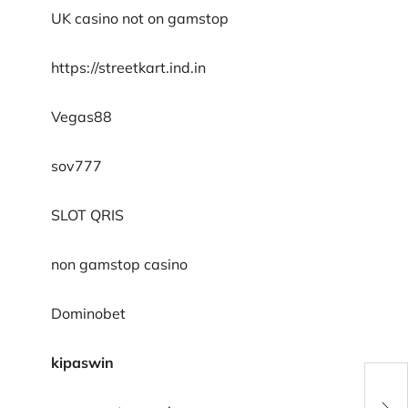
UK casino not on gamstop
https://streetkart.ind.in
Vegas88
sov777
SLOT QRIS
non gamstop casino
Dominobet
kipaswin
Top 