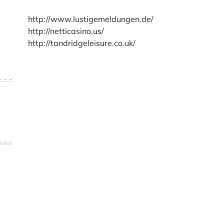
http://www.lustigemeldungen.de/
http://netticasino.us/
http://tandridgeleisure.co.uk/