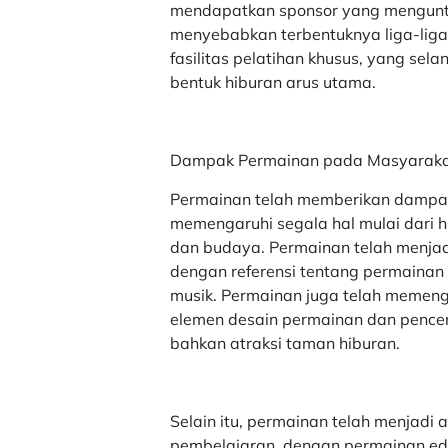
mendapatkan sponsor yang menguntu
menyebabkan terbentuknya liga-liga t
fasilitas pelatihan khusus, yang sel
bentuk hiburan arus utama.
Dampak Permainan pada Masyaraka
Permainan telah memberikan dampa
memengaruhi segala hal mulai dari h
dan budaya. Permainan telah menjad
dengan referensi tentang permainan y
musik. Permainan juga telah memeng
elemen desain permainan dan pencer
bahkan atraksi taman hiburan.
Selain itu, permainan telah menjadi 
pembelajaran, dengan permainan edu