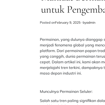
untuk Pengemba
Posted on
February 9, 2025
by
admin
Permainan, yang dulunya dianggap s
menjadi fenomena global yang menc
platform. Dari permainan papan tradi
yang canggih, dunia permainan teru
cepat. Dalam artikel ini, kami akan
menjelajahi tren terkini, dampaknya
masa depan industri ini.
Munculnya Permainan Seluler:
Salah satu tren paling signifikan d