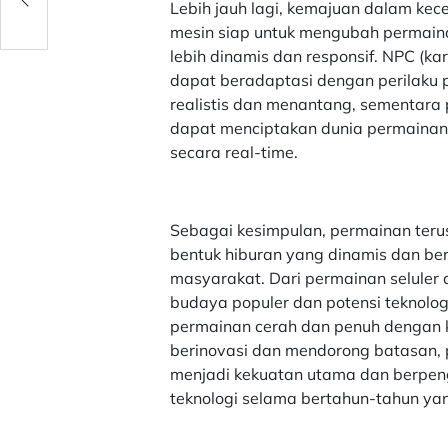
Lebih jauh lagi, kemajuan dalam kec
mesin siap untuk mengubah permai
lebih dinamis dan responsif. NPC (k
dapat beradaptasi dengan perilaku
realistis dan menantang, sementara
dapat menciptakan dunia permainan 
secara real-time.
Sebagai kesimpulan, permainan teru
bentuk hiburan yang dinamis dan be
masyarakat. Dari permainan selule
budaya populer dan potensi teknol
permainan cerah dan penuh dengan ke
berinovasi dan mendorong batasan, 
menjadi kekuatan utama dan berpeng
teknologi selama bertahun-tahun ya