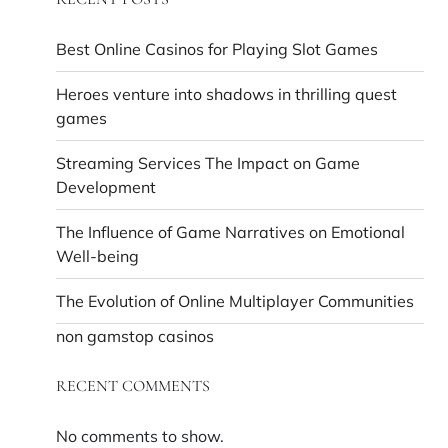
Best Online Casinos for Playing Slot Games
Heroes venture into shadows in thrilling quest
games
Streaming Services The Impact on Game
Development
The Influence of Game Narratives on Emotional
Well-being
The Evolution of Online Multiplayer Communities
non gamstop casinos
RECENT COMMENTS
No comments to show.