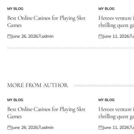
MY BLOG
MY BLOG
POSTED
POSTED
IN
IN
Best Online Casinos for Playing Slot
Heroes venture 
Games
thrilling quest 
June 26, 2026
admin
June 11, 2026
Posted
Posted
Posted
Po
on
by
on
by
MORE FROM AUTHOR
MY BLOG
MY BLOG
POSTED
POSTED
IN
IN
Best Online Casinos for Playing Slot
Heroes venture 
Games
thrilling quest 
June 26, 2026
admin
June 11, 2026
Posted
Posted
Posted
Po