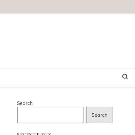
Search
Search
RECENT POSTS