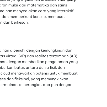
ran mulai dari matematika dan sains
mainan menyediakan cara yang interaktif
jar dan memperkuat konsep, membuat
n dan berkesan.
ainan dipenuhi dengan kemungkinan dan
tas virtual (VR) dan realitas tertambah (AR)
ainan dengan memberikan pengalaman yang
burkan batas antara dunia fisik dan
s cloud menawarkan potensi untuk membuat
ses dan fleksibel, yang memungkinkan
permainan ke perangkat apa pun dengan