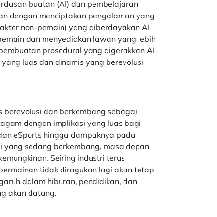
erdasan buatan (AI) dan pembelajaran
nan dengan menciptakan pengalaman yang
arakter non-pemain) yang diberdayakan AI
 pemain dan menyediakan lawan yang lebih
 pembuatan prosedural yang digerakkan AI
yang luas dan dinamis yang berevolusi
s berevolusi dan berkembang sebagai
ragam dengan implikasi yang luas bagi
r dan eSports hingga dampaknya pada
ogi yang sedang berkembang, masa depan
mungkinan. Seiring industri terus
permainan tidak diragukan lagi akan tetap
aruh dalam hiburan, pendidikan, dan
ng akan datang.