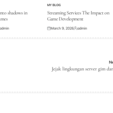
MY BLOG
POSTED
IN
into shadows in
Streaming Services The Impact on
games
Game Development
admin
March 9, 2026
admin
sted
Posted
Posted
on
by
Ne
Jejak lingkungan server gim da