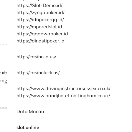
https://Slot-Demo.id/
https://zyngapoker.id/
https://idnpokerqq.id/
https://mporedslot.id
https://qqdewapoker.id
https://dinastipoker.id
http://casino-a.us/
xt:
http://casinoluck.us/
ring
https://www.drivinginstructorsessex.co.uk/
https://www.pandjhotel-nottingham.co.uk/
Data Macau
slot online