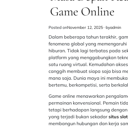
Game Online
Posted on
November 12, 2025
by
admin
Dalam beberapa tahun terakhir, gam
fenomena global yang memengaruhi c
hiburan. Tidak lagi terbatas pada se
platform yang menggabungkan teknol
satu ruang virtual. Kemudahan akses
canggih membuat siapa saja bisa me
mana saja. Dunia maya ini membuka
bertemu, berkompetisi, serta berkola
Game online menawarkan pengalama
permainan konvensional. Pemain tid
tetapi berhadapan langsung dengan p
yang terjadi bukan sekadar
situs slo
membangun hubungan dan kerja sama