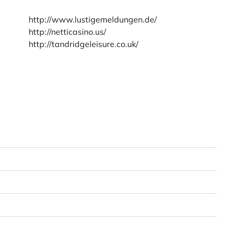
http://www.lustigemeldungen.de/
http://netticasino.us/
http://tandridgeleisure.co.uk/