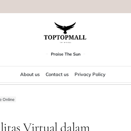
Praise The Sun
About us
Contact us
Privacy Policy
e Online
itas Virtual dalam