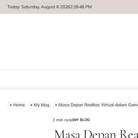
Skip
Today: Saturday, August 8 2026
2
:
26
:
49
PM
to
content
Home
My blog
Masa Depan Realitas Virtual dalam Gam
3 min read
MY BLOG
Estimated
POSTED
IN
Masa Depan Real
read
time