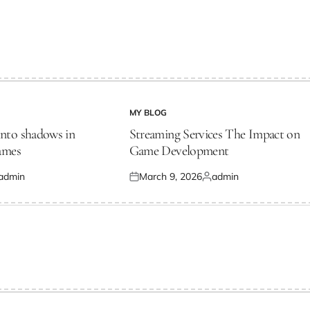
MY BLOG
POSTED
IN
into shadows in
Streaming Services The Impact on
games
Game Development
admin
March 9, 2026
admin
sted
Posted
Posted
on
by