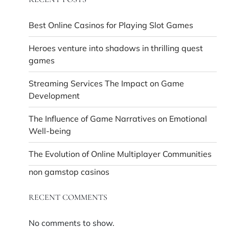
Best Online Casinos for Playing Slot Games
Heroes venture into shadows in thrilling quest
games
Streaming Services The Impact on Game
Development
The Influence of Game Narratives on Emotional
Well-being
The Evolution of Online Multiplayer Communities
non gamstop casinos
RECENT COMMENTS
No comments to show.