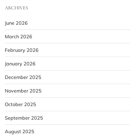
ARCHIVES
June 2026
March 2026
February 2026
January 2026
December 2025
November 2025
October 2025
September 2025
August 2025