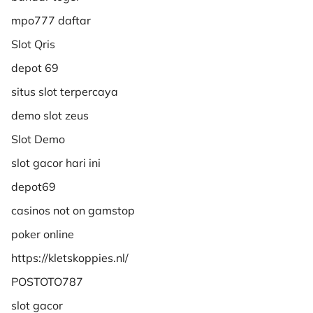
mpo777 daftar
Slot Qris
depot 69
situs slot terpercaya
demo slot zeus
Slot Demo
slot gacor hari ini
depot69
casinos not on gamstop
poker online
https://kletskoppies.nl/
POSTOTO787
slot gacor