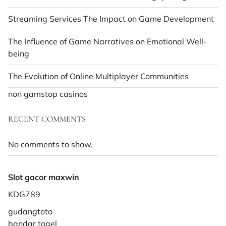
Streaming Services The Impact on Game Development
The Influence of Game Narratives on Emotional Well-
being
The Evolution of Online Multiplayer Communities
non gamstop casinos
RECENT COMMENTS
No comments to show.
Slot gacor maxwin
KDG789
gudangtoto
bandar togel