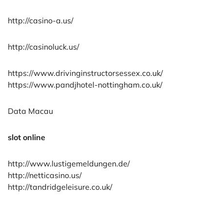
http://casino-a.us/
http://casinoluck.us/
https://www.drivinginstructorsessex.co.uk/
https://www.pandjhotel-nottingham.co.uk/
Data Macau
slot online
http://www.lustigemeldungen.de/
http://netticasino.us/
http://tandridgeleisure.co.uk/