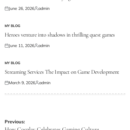
June 26, 2026
admin
Posted
Posted
on
by
MY BLOG
POSTED
IN
Heroes venture into shadows in thrilling quest games
June 11, 2026
admin
Posted
Posted
on
by
MY BLOG
POSTED
IN
Streaming Services The Impact on Game Development
March 9, 2026
admin
Posted
Posted
on
by
Post
Previous:
navigation
How Cosplay Celebrates Gaming Culture