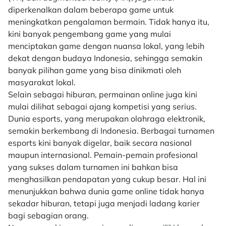
diperkenalkan dalam beberapa game untuk
meningkatkan pengalaman bermain. Tidak hanya itu,
kini banyak pengembang game yang mulai
menciptakan game dengan nuansa lokal, yang lebih
dekat dengan budaya Indonesia, sehingga semakin
banyak pilihan game yang bisa dinikmati oleh
masyarakat lokal.
Selain sebagai hiburan, permainan online juga kini
mulai dilihat sebagai ajang kompetisi yang serius.
Dunia esports, yang merupakan olahraga elektronik,
semakin berkembang di Indonesia. Berbagai turnamen
esports kini banyak digelar, baik secara nasional
maupun internasional. Pemain-pemain profesional
yang sukses dalam turnamen ini bahkan bisa
menghasilkan pendapatan yang cukup besar. Hal ini
menunjukkan bahwa dunia game online tidak hanya
sekadar hiburan, tetapi juga menjadi ladang karier
bagi sebagian orang.