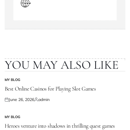
YOU MAY ALSO LIKE
MY BLOG
POSTED
IN
Best Online Casinos for Playing Slot Games
June 26, 2026
admin
Posted
Posted
on
by
MY BLOG
POSTED
IN
Heroes venture into shadows in thrilling quest games