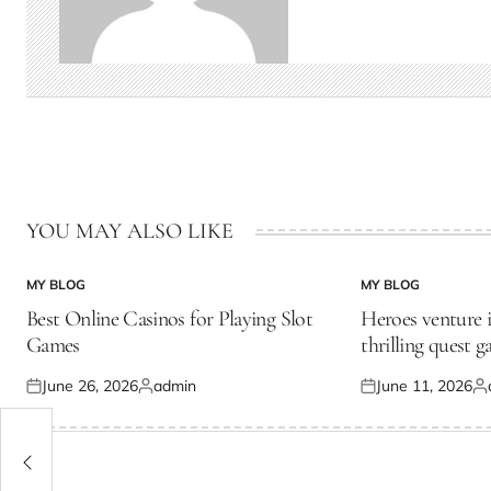
YOU MAY ALSO LIKE
MY BLOG
MY BLOG
POSTED
POSTED
IN
IN
Best Online Casinos for Playing Slot
Heroes venture 
Games
thrilling quest 
June 26, 2026
admin
June 11, 2026
Posted
Posted
Posted
Po
on
by
on
by