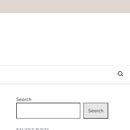
Search
Search
RECENT POSTS