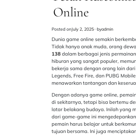
Online
Posted on
July 2, 2025
by
admin
Dunia game online semakin berkemba
Tidak hanya anak muda, orang dewas
138
dalam berbagai jenis permainan 
hiburan yang sangat populer, memun
bekerja sama dengan orang lain dari
Legends
,
Free Fire
, dan
PUBG Mobile
menawarkan tantangan dan keseruan 
Dengan adanya game online, pemain
di sekitarnya, tetapi bisa bertemu 
latar belakang budaya. Inilah yang 
dari game-game ini mengedepankan 
pemain harus belajar untuk berkomu
tujuan bersama. Ini juga menciptakan