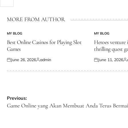
MORE FROM AUTHOR
MY BLOG
MY BLOG
POSTED
POSTED
IN
IN
Best Online Casinos for Playing Slot
Heroes venture 
Games
thrilling quest 
June 26, 2026
admin
June 11, 2026
Posted
Posted
Posted
Po
on
by
on
by
Post
Previous:
navigation
Game Online yang Akan Membuat Anda Terus Berma