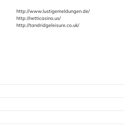
http://www.lustigemeldungen.de/
http://netticasino.us/
http://tandridgeleisure.co.uk/