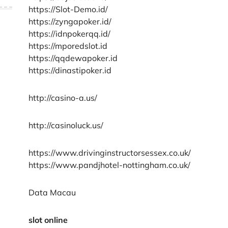
https://Slot-Demo.id/
https://zyngapoker.id/
https://idnpokerqq.id/
https://mporedslot.id
https://qqdewapoker.id
https://dinastipoker.id
http://casino-a.us/
http://casinoluck.us/
https://www.drivinginstructorsessex.co.uk/
https://www.pandjhotel-nottingham.co.uk/
Data Macau
slot online