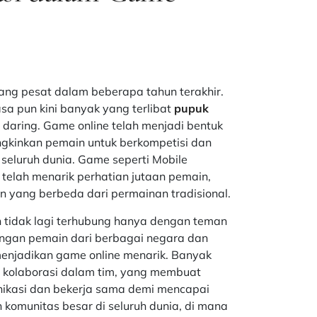
ng pesat dalam beberapa tahun terakhir.
a pun kini banyak yang terlibat
pupuk
daring. Game online telah menjadi bentuk
gkinkan pemain untuk berkompetisi dan
 seluruh dunia. Game seperti
Mobile
telah menarik perhatian jutaan pemain,
yang berbeda dari permainan tradisional.
 tidak lagi terhubung hanya dengan teman
dengan pemain dari berbagai negara dan
menjadikan game online menarik. Banyak
kolaborasi dalam tim, yang membuat
nikasi dan bekerja sama demi mencapai
 komunitas besar di seluruh dunia, di mana