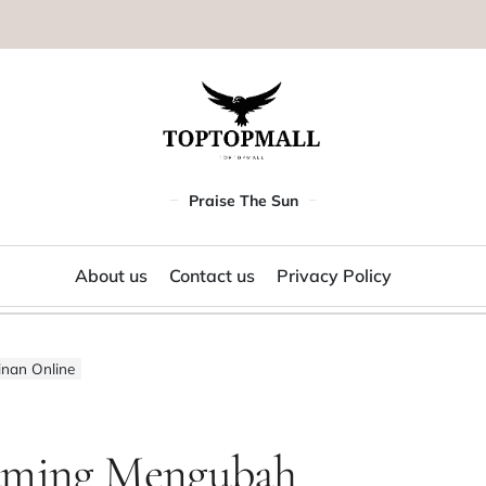
Praise The Sun
About us
Contact us
Privacy Policy
nan Online
eaming Mengubah