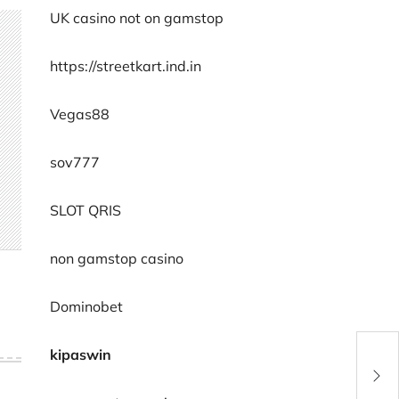
UK casino not on gamstop
https://streetkart.ind.in
Vegas88
sov777
SLOT QRIS
non gamstop casino
Dominobet
kipaswin