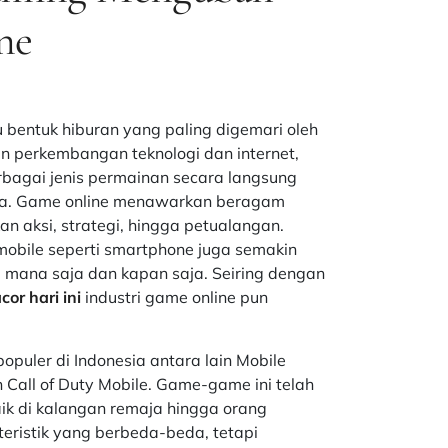
ne
u bentuk hiburan yang paling digemari oleh
n perkembangan teknologi dan internet,
rbagai jenis permainan secara langsung
nia. Game online menawarkan beragam
n aksi, strategi, hingga petualangan.
mobile seperti smartphone juga semakin
mana saja dan kapan saja. Seiring dengan
cor hari ini
industri game online pun
puler di Indonesia antara lain Mobile
 Call of Duty Mobile. Game-game ini telah
aik di kalangan remaja hingga orang
eristik yang berbeda-beda, tetapi