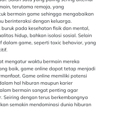
ain, terutama remaja, yang
tuk bermain game sehingga mengabaikan
au berinteraksi dengan keluarga.
buruk pada kesehatan fisik dan mental,
litas hidup, bahkan isolasi sosial. Selain
if dalam game, seperti toxic behavior, yang
tif.
pat mengatur waktu bermain mereka
ang baik, game online dapat tetap menjadi
anfaat. Game online memiliki potensi
dalam hal hiburan maupun karier
alam bermain sangat penting agar
ir. Seiring dengan terus berkembangnya
 akan semakin mendominasi dunia hiburan