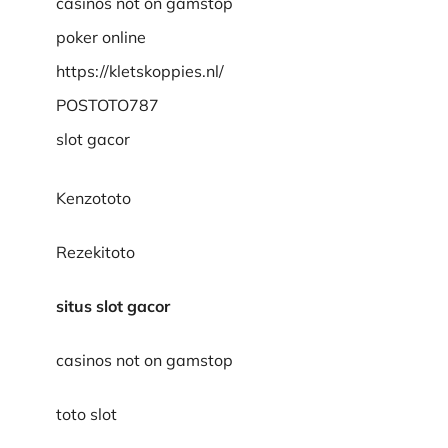
casinos not on gamstop
poker online
https://kletskoppies.nl/
POSTOTO787
slot gacor
Kenzototo
Rezekitoto
situs slot gacor
casinos not on gamstop
toto slot