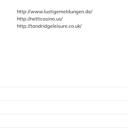
http://www.lustigemeldungen.de/
http://netticasino.us/
http://tandridgeleisure.co.uk/