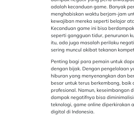
adalah kecanduan game. Banyak pem
menghabiskan waktu berjam-jam un
kewajiban mereka seperti belajar at
Kecanduan game ini bisa berdampak 
seperti gangguan tidur, penurunan kua
itu, ada juga masalah perilaku negat
sering muncul akibat tekanan kompeti
Penting bagi para pemain untuk da
dengan bijak. Dengan pengelolaan y
hiburan yang menyenangkan dan berm
besar untuk terus berkembang, baik 
profesional. Namun, keseimbangan d
dampak negatifnya bisa diminimalis
teknologi, game online diperkirakan
digital di Indonesia.