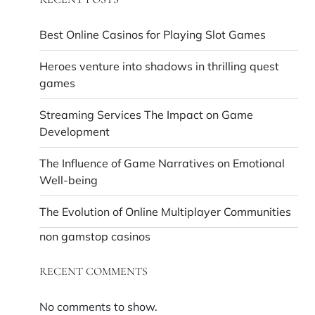
Best Online Casinos for Playing Slot Games
Heroes venture into shadows in thrilling quest
games
Streaming Services The Impact on Game
Development
The Influence of Game Narratives on Emotional
Well-being
The Evolution of Online Multiplayer Communities
non gamstop casinos
RECENT COMMENTS
No comments to show.