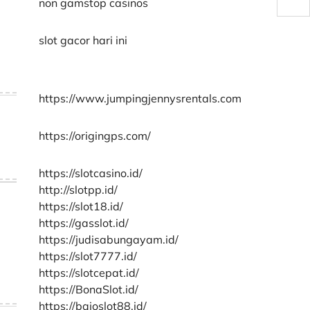
non gamstop casinos
slot gacor hari ini
https://www.jumpingjennysrentals.com
https://origingps.com/
https://slotcasino.id/
http://slotpp.id/
https://slot18.id/
https://gasslot.id/
https://judisabungayam.id/
https://slot7777.id/
https://slotcepat.id/
https://BonaSlot.id/
https://bajoslot88.id/