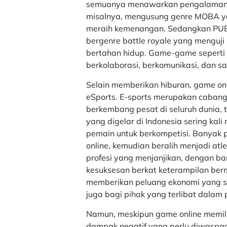
semuanya menawarkan pengalaman y
misalnya, mengusung genre MOBA y
meraih kemenangan. Sedangkan PUBG
bergenre battle royale yang menguji
bertahan hidup. Game-game seperti 
berkolaborasi, berkomunikasi, dan s
Selain memberikan hiburan, game on
eSports. E-sports merupakan cabang 
berkembang pesat di seluruh dunia, 
yang digelar di Indonesia sering ka
pemain untuk berkompetisi. Banyak 
online, kemudian beralih menjadi atle
profesi yang menjanjikan, dengan 
kesuksesan berkat keterampilan berm
memberikan peluang ekonomi yang sig
juga bagi pihak yang terlibat dala
Namun, meskipun game online memil
dampak negatif yang perlu diwaspada